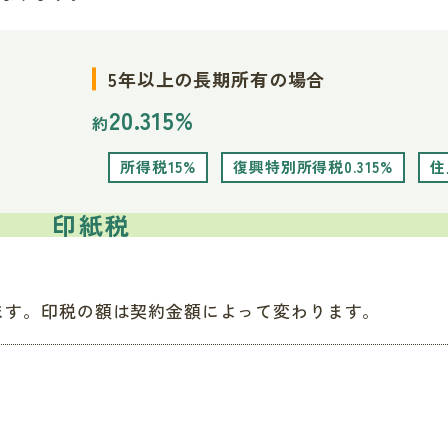
5年以上の長期所有の場合
20.315%
約
所得税
15%
復興特別所得税
0.315%
住
印紙税
ます。印税の額は契約金額によって変わります。