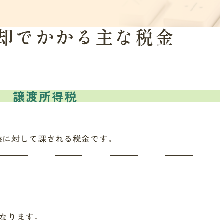
却でかかる主な税金
譲渡所得税
益に対して課される税金です。
なります。